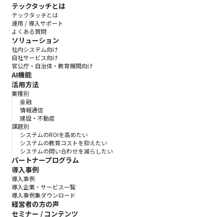
テックタッチとは
テックタッチとは
運用 / 導入サポート
よくある質問
ソリューション
社内システム向け
自社サービス向け
官公庁・自治体・教育機関向け
AI機能
活用方法
業種別
金融
情報通信
建設・不動産
課題別
システムのROIを高めたい
システムの教育コストを抑えたい
システムの問い合わせを減らしたい
パートナープログラム
導入事例
導入事例
導入企業・サービス一覧
導入事例集ダウンロード
経営者の方の声
セミナー / コンテンツ