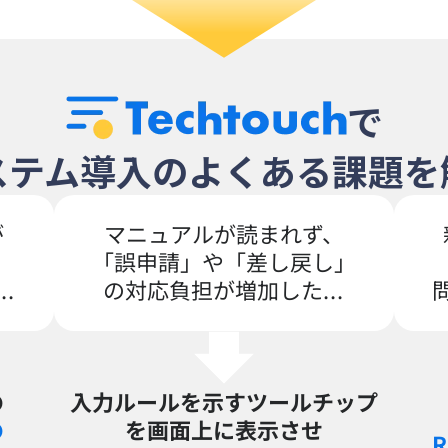
で
ステム導入の
よくある課題を
が
マニュアルが読まれず、
「誤申請」や「差し戻し」
.
の対応負担が増加した...
入力ルールを示すツールチップ
の
を画面上に表示させ
の