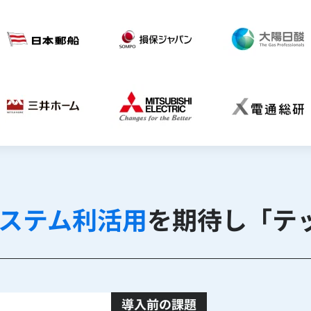
ステム利活用
を期待し
「テ