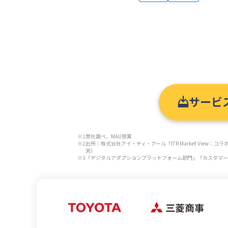
サービ
※1
弊社調べ、MAU換算
※2
出所：株式会社アイ・ティ・アール「ITR Market View
測）
※3
「デジタルアダプションプラットフォーム部門」「カスタマーサ