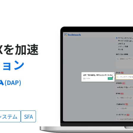
Xを加速
ション
ム
(DAP)
」
システム
SFA