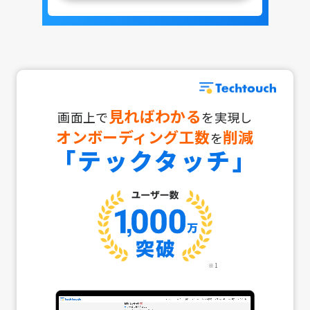
見ればわかる
画面上で
を実現し
オンボーディング工数
削減
を
「テックタッチ」
※1