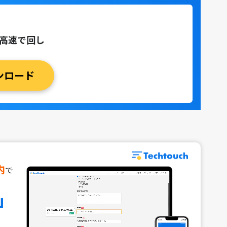
を高速で回し
ンロード
内
で
」