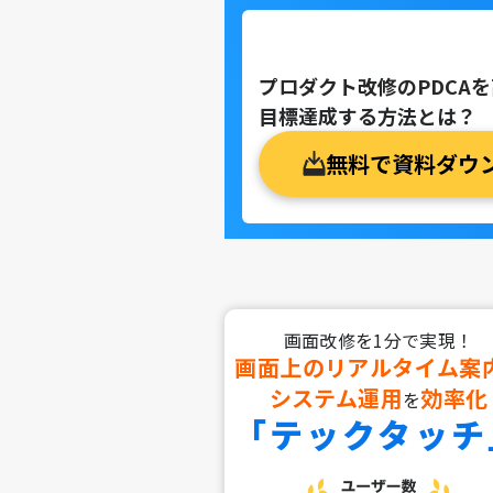
プロダクト改修のPDCA
目標達成する方法とは？
無料で資料ダウ
画面改修を1分で実現！
画面上のリアルタイム案
システム運用
効率化
を
「テックタッチ