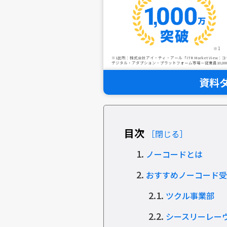
※1
※1出所：株式会社アイ・ティ・アール「ITR Market View
デジタル・アダプション・プラットフォーム市場－従業員10,000
資料
目次
［閉じる］
1.
ノーコードとは
2.
おすすめノーコード受
2.1.
ツクル事業部
2.2.
シースリーレー