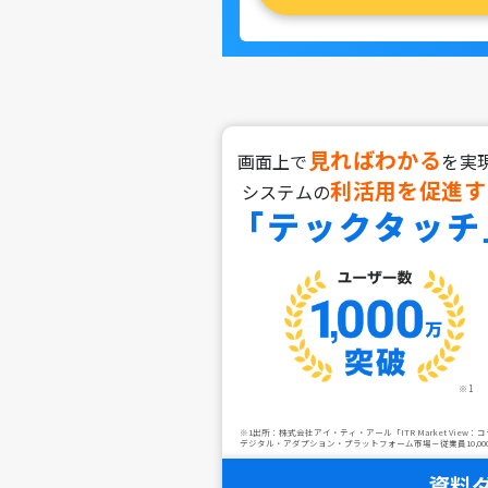
見ればわかる
画面上で
を実
利活用を促進す
システムの
「テックタッチ
※1
※1出所：株式会社アイ・ティ・アール「ITR Market View
デジタル・アダプション・プラットフォーム市場－従業員10,000
資料