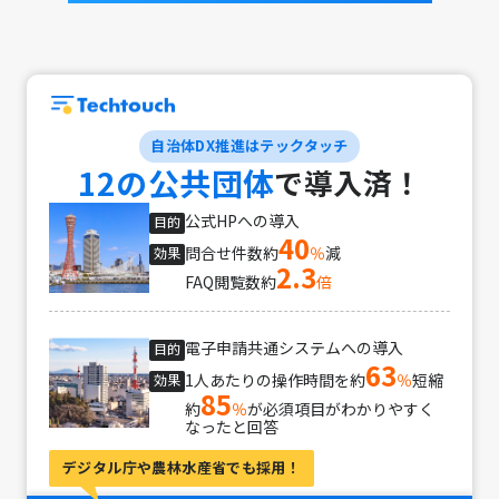
自治体DX推進はテックタッチ
12の公共団体
で導入済！
公式HPへの導入
目的
40
問合せ件数約
％
減
効果
2.3
FAQ閲覧数約
倍
電子申請共通システムへの導入
目的
63
1人あたりの操作時間を約
％
短縮
効果
85
約
％
が必須項目がわかりやすく
なったと回答
デジタル庁や
農林水産省でも採用！