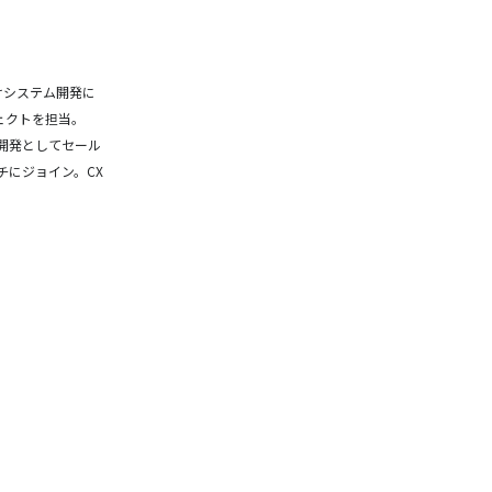
けシステム開発に
ェクトを担当。
業開発としてセール
チにジョイン。CX