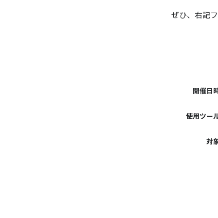
ぜひ、右記フ
開催日
使用ツー
対