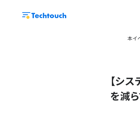
本イ
【シス
を減ら