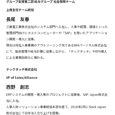
グループ支援第二部 給与グループ 社会保険チーム
上席主任チーム統括
長尾 友春
三菱重工業株式会社のシステム部門へ入社し、人事や経理、調達といった
管理部門向けにホストコンピューターや「SAP」を用いたアプリケーショ
ン開発・導入に従事。
現在は同社人事業務のアウトソーシング先であるMHIパーソネル株式会社
にて、勤怠管理や給与計算に従事しながら、「テックタッチ」やRPA導入
による業務効率化に携わる。
テックタッチ株式会社
VP of Sales/Alliance
西野 創志
ERPシステムの開発・導入等のプロジェクトに従事後、SAP Japan株式会
社に入社。
人事人財ソリューション事業統括本部を経て、2018年2月にSlack Japan
株式会社にて日本法人立ち上げを経験。