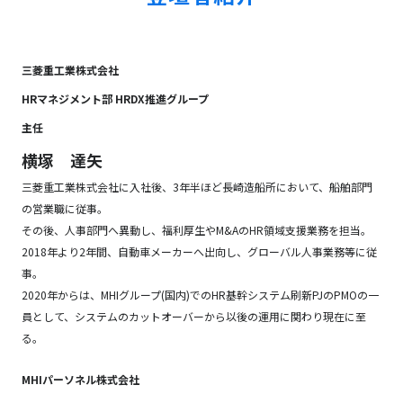
三菱重工業株式会社
HRマネジメント部 HRDX推進グループ
主任
横塚 達矢
三菱重工業株式会社に入社後、3年半ほど長崎造船所において、船舶部門
の営業職に従事。
その後、人事部門へ異動し、福利厚生やM&AのHR領域支援業務を担当。
2018年より2年間、自動車メーカーへ出向し、グローバル人事業務等に従
事。
2020年からは、MHIグループ(国内)でのHR基幹システム刷新PJのPMOの一
員として、システムのカットオーバーから以後の運用に関わり現在に至
る。
MHIパーソネル株式会社