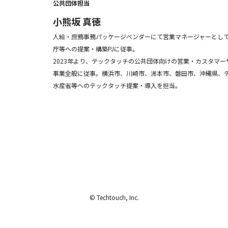
公共団体担当
小熊坂 真徳
人給・庶務事務パッケージベンダーにて営業マネージャーとし
庁等への提案・構築PJに従事。
2023年より、テックタッチの公共団体向けの営業・カスタマ
事業全般に従事。横浜市、川崎市、洲本市、磐田市、沖縄県、
水産省等へのテックタッチ提案・導入を担当。
© Techtouch, Inc.