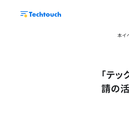
本イ
「テッ
請の