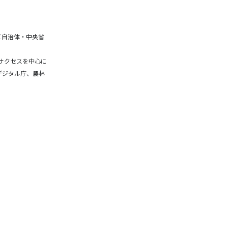
て自治体・中央省
ーサクセスを中心に
デジタル庁、農林