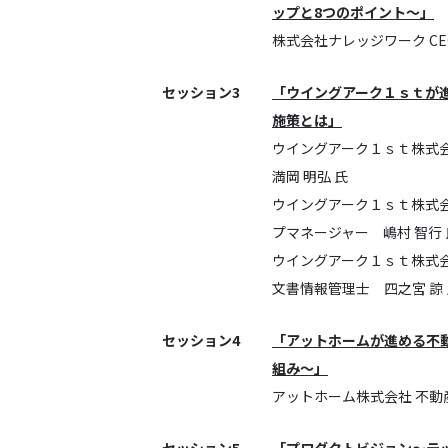
ップと8つのポイント～」
株式会社ナレッジワーク CE
セッション3
「ウイングアーク１ｓｔが
施策とは」
ウイングアーク１ｓｔ株式会社 
満岡 明弘 氏
ウイングアーク１ｓｔ株式会社 B
プマネージャー 嶋村 智行 
ウイングアーク１ｓｔ株式会社 B
文書情報管理士 四之宮 諒 
セッション4
「アットホームが進める不
組み〜」
アットホーム株式会社 不動産