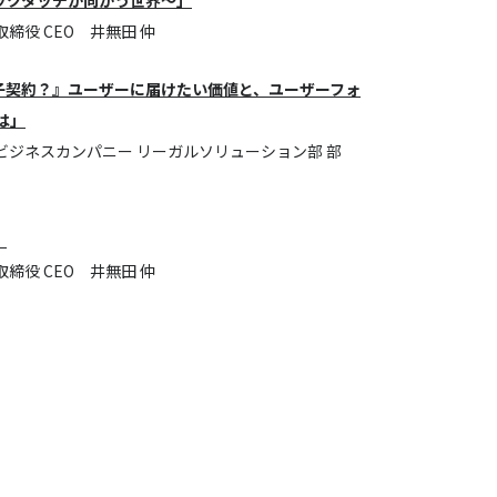
ックタッチが向かう世界〜」
締役 CEO 井無田 仲
子契約？』ユーザーに届けたい価値と、ユーザーフォ
は」
ビジネスカンパニー リーガルソリューション部 部
」
締役 CEO 井無田 仲