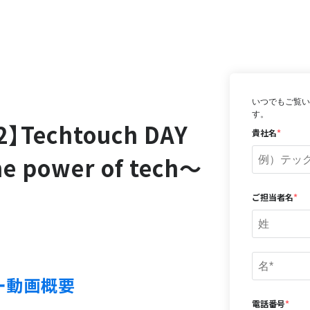
いつでもご覧い
す。
Techtouch DAY
貴社名
*
e power of tech〜
ご担当者名
*
ー動画概要
電話番号
*