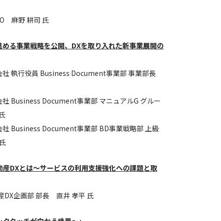
O 麻野 耕司 氏
進める事業戦略を公開、DXを取り入れた新事業展開の
執行役員 Business Document事業部 事業部長
usiness Document事業部 マニュアルG グルー
氏
usiness Document事業部 BD事業戦略部 上級
氏
動産DXとは〜サービスの利用支援強化への課題と取
DX企画部 部長 直井 孝平 氏