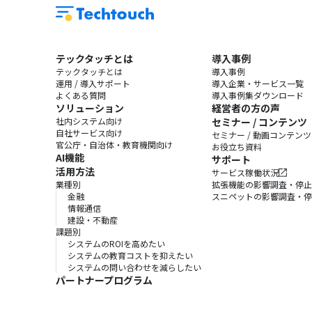
テックタッチとは
導入事例
テックタッチとは
導入事例
運用 / 導入サポート
導入企業・サービス一覧
よくある質問
導入事例集ダウンロード
ソリューション
経営者の方の声
社内システム向け
セミナー / コンテンツ
自社サービス向け
セミナー / 動画コンテンツ
官公庁・自治体・教育機関向け
お役立ち資料
AI機能
サポート
活用方法
サービス稼働状況
業種別
拡張機能の影響調査・停止
金融
スニペットの影響調査・停
情報通信
建設・不動産
課題別
システムのROIを高めたい
システムの教育コストを抑えたい
システムの問い合わせを減らしたい
パートナープログラム