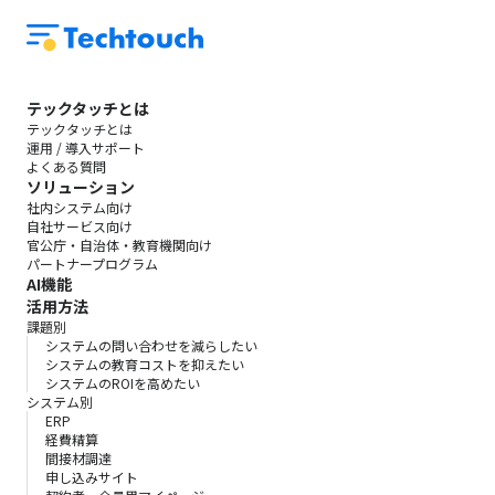
テックタッチとは
テックタッチとは
運用 / 導入サポート
よくある質問
ソリューション
社内システム向け
自社サービス向け
官公庁・自治体・教育機関向け
パートナープログラム
AI機能
活用方法
課題別
システムの問い合わせを減らしたい
システムの教育コストを抑えたい
システムのROIを高めたい
システム別
ERP
経費精算
間接材調達
申し込みサイト