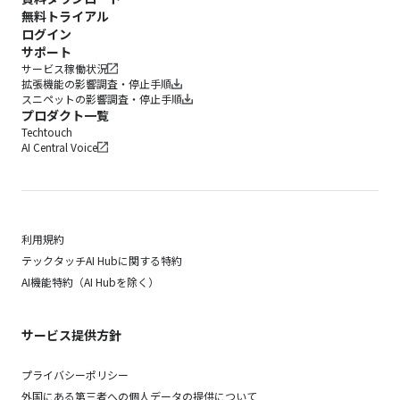
無料トライアル
ログイン
サポート
サービス稼働状況
拡張機能の影響調査・停止手順
スニペットの影響調査・停止手順
プロダクト一覧
Techtouch
AI Central Voice
利用規約
テックタッチAI Hubに関する特約
AI機能特約（AI Hubを除く）
サービス提供方針
プライバシーポリシー
外国にある第三者への個人データの提供について