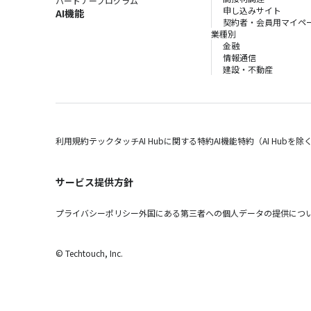
パートナープログラム
申し込みサイト
AI機能
契約者・会員用マイペ
業種別
金融
情報通信
建設・不動産
利用規約
テックタッチAI Hubに関する特約
AI機能特約（AI Hubを除
サービス提供方針
プライバシーポリシー
外国にある第三者への個人データの提供につ
© Techtouch, Inc.