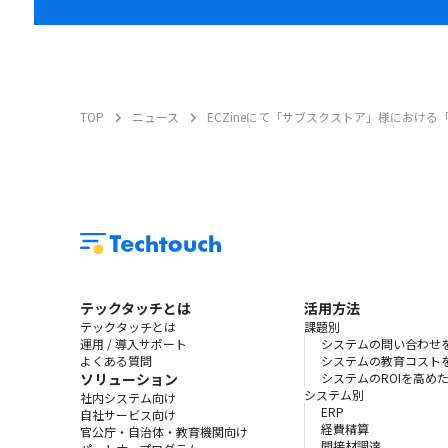
TOP
ニュース
ECZineにて「サブスクストア」様におけ
テックタッチとは
活用方法
テックタッチとは
課題別
運用 / 導入サポート
システムの問い合わせ
よくある質問
システムの教育コスト
ソリューション
システムのROIを高め
システム別
社内システム向け
ERP
自社サービス向け
経費精算
官公庁・自治体・教育機関向け
間接材調達