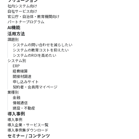
社内システム向け
自社サービス向け
官公庁・自治体・教育機関向け
パートナープログラム
AI機能
活用方法
課題別
システムの問い合わせを減らしたい
システムの教育コストを抑えたい
システムのROIを高めたい
システム別
ERP
経費精算
間接材調達
申し込みサイト
契約者・会員用マイページ
業種別
金融
情報通信
建設・不動産
導入事例
導入事例
導入企業・サービス一覧
導入事例集ダウンロード
セミナー / コンテンツ