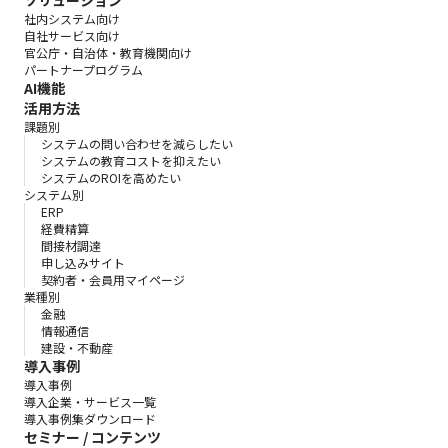
社内システム向け
自社サービス向け
官公庁・自治体・教育機関向け
パートナープログラム
AI機能
活用方法
課題別
システムの問い合わせを減らしたい
システムの教育コストを抑えたい
システムのROIを高めたい
システム別
ERP
経費精算
間接材調達
申し込みサイト
契約者・会員用マイページ
業種別
金融
情報通信
建設・不動産
導入事例
導入事例
導入企業・サービス一覧
導入事例集ダウンロード
セミナー / コンテンツ