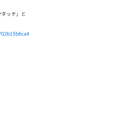
クタッチ」と
7702b15b6ca4