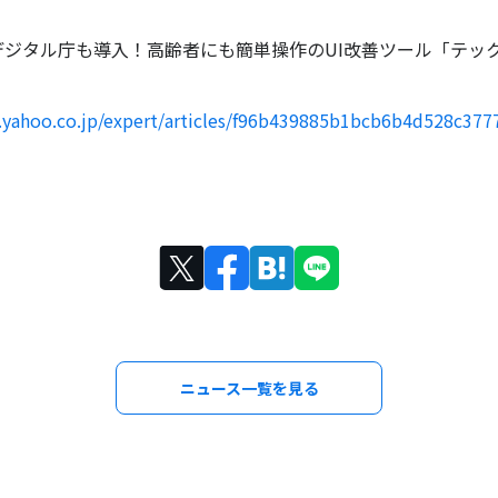
デジタル庁も導入！高齢者にも簡単操作のUI改善ツール「テッ
s.yahoo.co.jp/expert/articles/f96b439885b1bcb6b4d528c37
ニュース一覧を見る