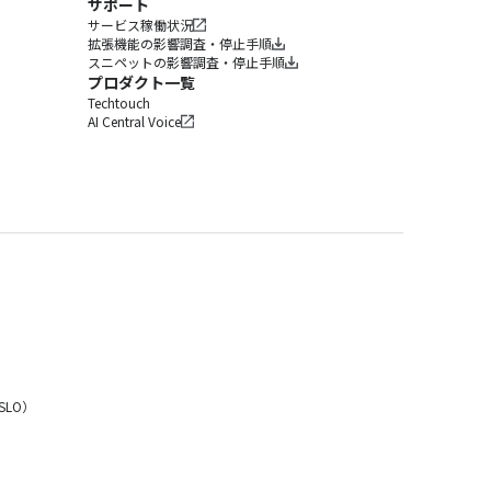
サポート
サービス稼働状況
拡張機能の影響調査・停止手順
スニペットの影響調査・停止手順
プロダクト一覧
Techtouch
AI Central Voice
LO）