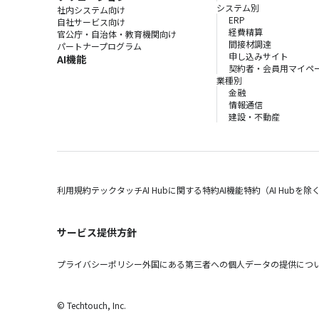
システム別
社内システム向け
ERP
自社サービス向け
経費精算
官公庁・自治体・教育機関向け
間接材調達
パートナープログラム
申し込みサイト
AI機能
契約者・会員用マイペ
業種別
金融
情報通信
建設・不動産
利用規約
テックタッチAI Hubに関する特約
AI機能特約（AI Hubを除
サービス提供方針
プライバシーポリシー
外国にある第三者への個人データの提供につ
© Techtouch, Inc.