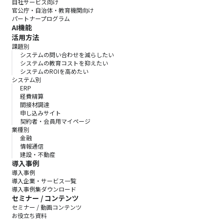
自社サービス向け
官公庁・自治体・教育機関向け
パートナープログラム
AI機能
活用方法
課題別
システムの問い合わせを減らしたい
システムの教育コストを抑えたい
システムのROIを高めたい
システム別
ERP
経費精算
間接材調達
申し込みサイト
契約者・会員用マイページ
業種別
金融
情報通信
建設・不動産
導入事例
導入事例
導入企業・サービス一覧
導入事例集ダウンロード
セミナー / コンテンツ
セミナー / 動画コンテンツ
お役立ち資料