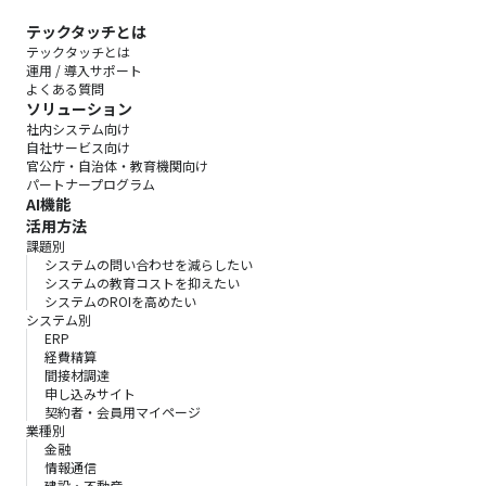
テックタッチとは
テックタッチとは
運用 / 導入サポート
よくある質問
ソリューション
社内システム向け
自社サービス向け
官公庁・自治体・教育機関向け
パートナープログラム
AI機能
活用方法
課題別
システムの問い合わせを減らしたい
システムの教育コストを抑えたい
システムのROIを高めたい
システム別
ERP
経費精算
間接材調達
申し込みサイト
契約者・会員用マイページ
業種別
金融
情報通信
建設・不動産