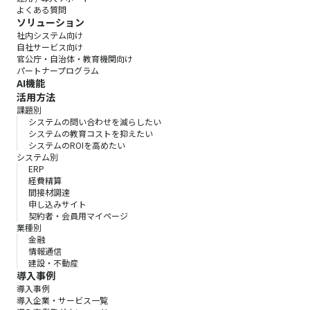
よくある質問
ソリューション
社内システム向け
自社サービス向け
官公庁・自治体・教育機関向け
パートナープログラム
AI機能
活用方法
課題別
システムの問い合わせを減らしたい
システムの教育コストを抑えたい
システムのROIを高めたい
システム別
ERP
経費精算
間接材調達
申し込みサイト
契約者・会員用マイページ
業種別
金融
情報通信
建設・不動産
導入事例
導入事例
導入企業・サービス一覧