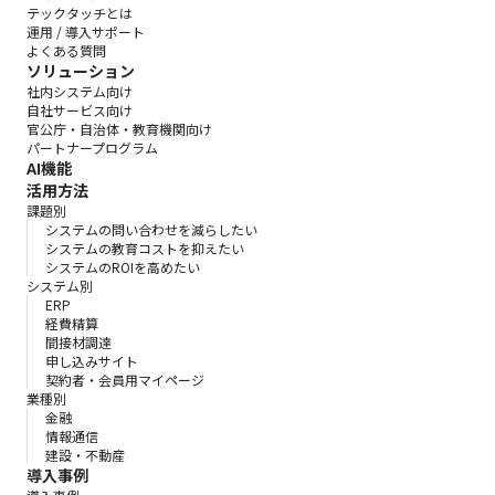
テックタッチとは
運用 / 導入サポート
よくある質問
ソリューション
社内システム向け
自社サービス向け
官公庁・自治体・教育機関向け
パートナープログラム
AI機能
活用方法
課題別
システムの問い合わせを減らしたい
システムの教育コストを抑えたい
システムのROIを高めたい
システム別
ERP
経費精算
間接材調達
申し込みサイト
契約者・会員用マイページ
業種別
金融
情報通信
建設・不動産
導入事例