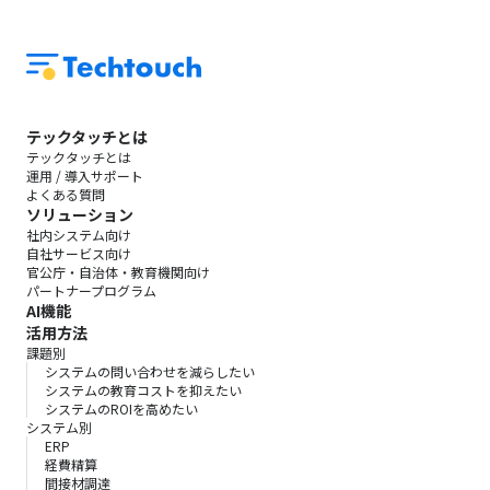
テックタッチとは
テックタッチとは
運用 / 導入サポート
よくある質問
ソリューション
社内システム向け
自社サービス向け
官公庁・自治体・教育機関向け
パートナープログラム
AI機能
活用方法
課題別
システムの問い合わせを減らしたい
システムの教育コストを抑えたい
システムのROIを高めたい
システム別
ERP
経費精算
間接材調達