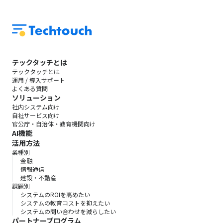
テックタッチとは
テックタッチとは
運用 / 導入サポート
よくある質問
ソリューション
社内システム向け
自社サービス向け
官公庁・自治体・教育機関向け
AI機能
活用方法
業種別
金融
情報通信
建設・不動産
課題別
システムのROIを高めたい
システムの教育コストを抑えたい
システムの問い合わせを減らしたい
パートナープログラム