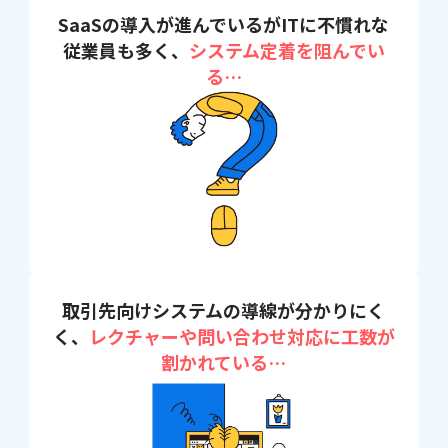
SaaSの導入が進んでいるがIT
に不慣れな
従業員も多く、
シス
テム定着を阻んでい
る…
取引先向けシステムの導線が分
かりにく
く、
レクチャーや問い
合わせ対応に工数が
割かれてい
る…