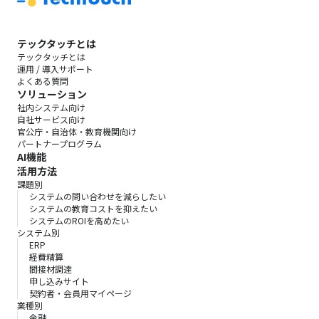
テックタッチとは
テックタッチとは
運用 / 導入サポート
よくある質問
ソリューション
社内システム向け
自社サービス向け
官公庁・自治体・教育機関向け
パートナープログラム
AI機能
活用方法
課題別
システムの問い合わせを減らしたい
システムの教育コストを抑えたい
システムのROIを高めたい
システム別
ERP
経費精算
間接材調達
申し込みサイト
契約者・会員用マイページ
業種別
金融