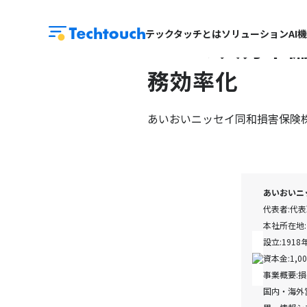
テックタッチとは
ソリューション
AI
95%の入力不備
務効率化
あいおいニッセイ同和損害保険
あいおいニ
代表者:代
本社所在地:
設立:1918
資本金:1,0
事業概要:
国内・海外