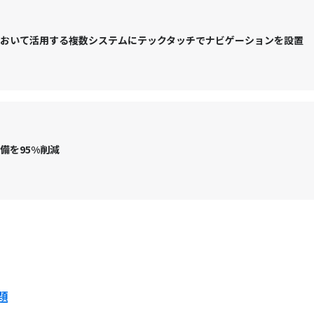
において活用する複数システムにテックタッチでナビゲーションを設置
備を95%削減
題