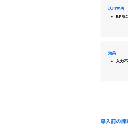
活用方法
BPR
効果
入力不
導入前の課