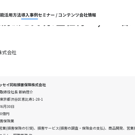
機能
活用方法
導入事例
セミナー / コンテンツ
会社情報
削減を実現、全社約15,000名
株式会社
ッセイ同和損害保険株式会社
表取締役社長 新納啓介
東京都渋谷区恵比寿1-28-1
年6月30日
00億円
損害保険業
営業(損害保険の引受)、損害サービス(損害の調査・保険金の支払)、商品開発、営業