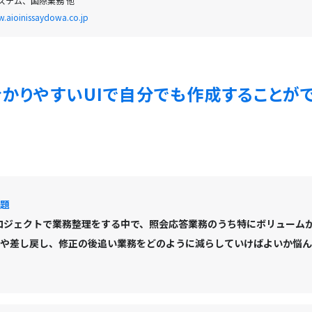
ステム、国際業務 他
w.aioinissaydowa.co.jp
かりやすいUIで自分でも作成することがで
題
ロジェクトで業務整理をする中で、照会応答業務のうち特にボリューム
や差し戻し、修正の後追い業務をどのように減らしていけばよいか悩ん