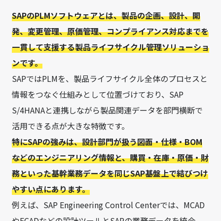
SAPのPLMソフトウェアとは、製品の企画、設計、開
発、変更管理、原価管理、コンプライアンス対応までを
一貫して支援する製品ライフサイクル管理ソリューショ
ンです。
SAPではPLMを、製品ライフサイクル全体のプロセスと
情報をつなぐ仕組みとして位置づけており、SAP
S/4HANAと連携しながら製品関連データを部門横断で
活用できる点が大きな特徴です。
特にSAPの強みは、設計部門が扱う図面・仕様・BOM
などのエンジニアリング情報と、購買・在庫・原価・財
務といった基幹業務データを同じSAP基盤上で結びつけ
やすい点にあります。
例えば、SAP Engineering Control Centerでは、MCAD
やECADなどの設計ツールとSAPの業務データを統合