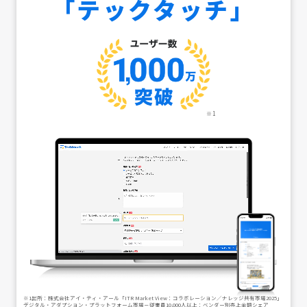
「テックタッチ」
※1
※1出所：株式会社アイ・ティ・アール「ITR Market View：コラボレーション／ナレッジ共有市場2025」
デジタル・アダプション・プラットフォーム市場－従業員10,000人以上：ベンダー別売上金額シェア