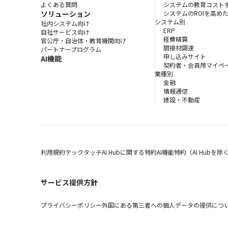
よくある質問
システムの教育コスト
ソリューション
システムのROIを高め
システム別
社内システム向け
ERP
自社サービス向け
経費精算
官公庁・自治体・教育機関向け
間接材調達
パートナープログラム
申し込みサイト
AI機能
契約者・会員用マイペ
業種別
金融
情報通信
建設・不動産
利用規約
テックタッチAI Hubに関する特約
AI機能特約（AI Hubを除
サービス提供方針
プライバシーポリシー
外国にある第三者への個人データの提供につ