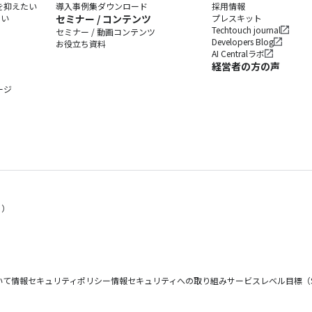
を抑えたい
導入事例集ダウンロード
採用情報
たい
セミナー / コンテンツ
プレスキット
Techtouch journal
セミナー / 動画コンテンツ
Developers Blog
お役立ち資料
AI Centralラボ
経営者の方の声
ージ
く）
いて
情報セキュリティポリシー
情報セキュリティへの取り組み
サービスレベル目標（S