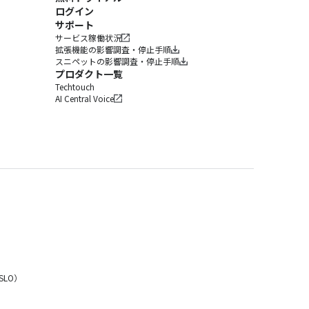
ログイン
サポート
サービス稼働状況
拡張機能の影響調査・停止手順
スニペットの影響調査・停止手順
プロダクト一覧
Techtouch
AI Central Voice
LO）