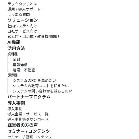
テックタッチとは
運用 / 導入サポート
よくある質問
ソリューション
社内システム向け
自社サービス向け
官公庁・自治体・教育機関向け
AI機能
活用方法
業種別
金融
情報通信
建設・不動産
課題別
システムのROIを高めたい
システムの教育コストを抑えたい
システムの問い合わせを減らしたい
パートナープログラム
導入事例
導入事例
導入企業・サービス一覧
導入事例集ダウンロード
経営者の方の声
セミナー / コンテンツ
セミナー / 動画コンテンツ