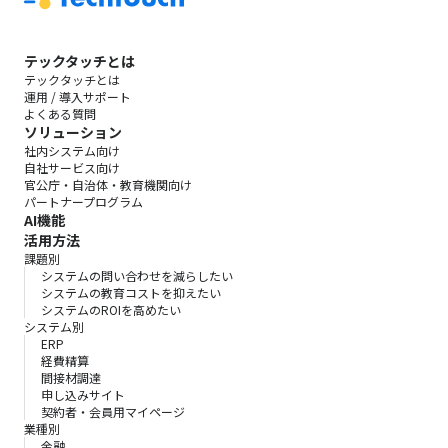
テックタッチとは
テックタッチとは
運用 / 導入サポート
よくある質問
ソリューション
社内システム向け
自社サービス向け
官公庁・自治体・教育機関向け
パートナープログラム
AI機能
活用方法
課題別
システムの問い合わせを減らしたい
システムの教育コストを抑えたい
システムのROIを高めたい
システム別
ERP
経費精算
間接材調達
申し込みサイト
契約者・会員用マイページ
業種別
金融