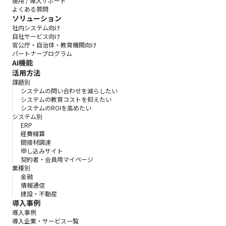
運用 / 導入サポート
よくある質問
ソリューション
社内システム向け
自社サービス向け
官公庁・自治体・教育機関向け
パートナープログラム
AI機能
活用方法
課題別
システムの問い合わせを減らしたい
システムの教育コストを抑えたい
システムのROIを高めたい
システム別
ERP
経費精算
間接材調達
申し込みサイト
契約者・会員用マイページ
業種別
金融
情報通信
建設・不動産
導入事例
導入事例
導入企業・サービス一覧