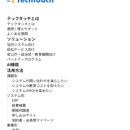
テックタッチとは
テックタッチとは
運用 / 導入サポート
よくある質問
ソリューション
社内システム向け
自社サービス向け
官公庁・自治体・教育機関向け
パートナープログラム
AI機能
活用方法
課題別
システムの問い合わせを減らしたい
システムの教育コストを抑えたい
システムのROIを高めたい
システム別
ERP
経費精算
間接材調達
申し込みサイト
契約者・会員用マイページ
業種別
金融