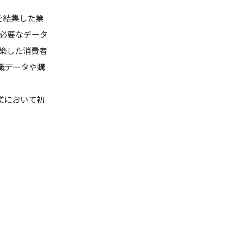
を結集した業
必要なデータ
築した消費者
識データや購
業において初