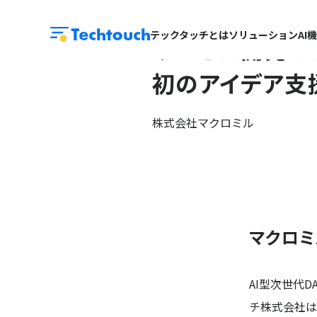
テックタッチとは
ソリューション
AI
サービス開発のス
初のアイデア支援S
株式会社マクロミル
マクロミ
AI型次世代
チ株式会社は