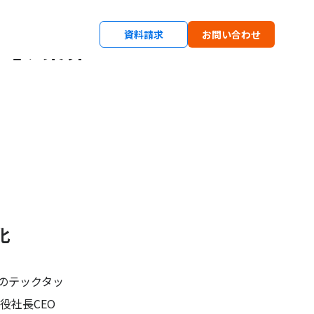
資料請求
お問い合わせ
」、 業界
化
1のテックタッ
役社長CEO