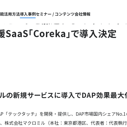
機能
活用方法
導入事例
セミナー / コンテンツ
会社情報
ピードを加速する「テックタッチ
aaS「Coreka」で導入決定
ルの新規サービスに導入でDAP効果最大
DAP「テックタッチ」を開発・提供し、DAP市場国内シェアNo.
、株式会社マクロミル（本社：東京都港区、代表者：代表執行