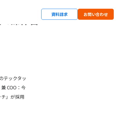
資料請求
お問い合わせ
援で操作習
1のテックタッ
 COO：今
ッチ」が採用