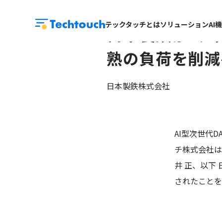
テックタッチとは
ソリューション
AI
日本製鉄が「テッ
熟の負荷を削減
日本製鉄株式会社
AI型次世代
チ株式会社は
井 正、以下
されたことを