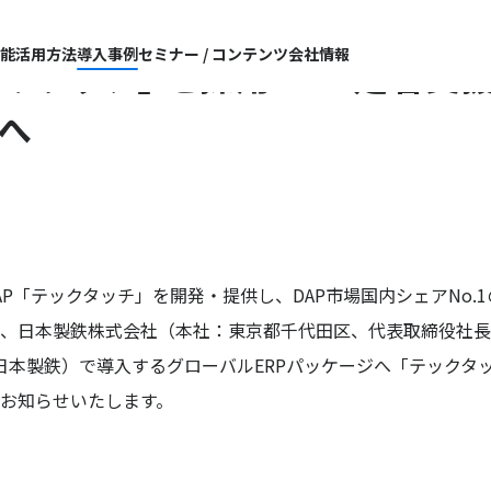
機能
活用方法
導入事例
セミナー / コンテンツ
会社情報
クタッチ」 を採用 ERP定着支
へ
DAP「テックタッチ」を開発・提供し、DAP市場国内シェアNo.
、日本製鉄株式会社（本社：東京都千代田区、代表取締役社長 兼
 日本製鉄）で導入するグローバルERPパッケージへ「テックタ
お知らせいたします。