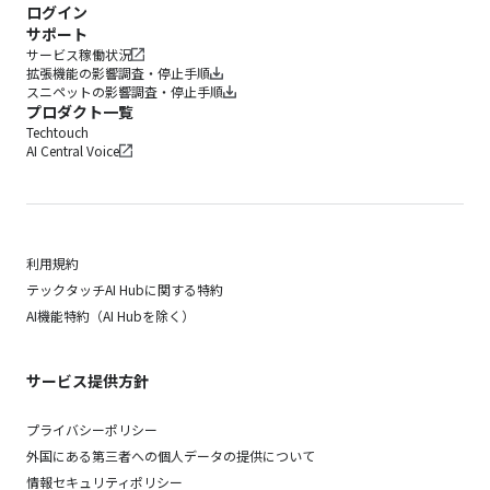
ログイン
サポート
サービス稼働状況
拡張機能の影響調査・停止手順
スニペットの影響調査・停止手順
プロダクト一覧
Techtouch
AI Central Voice
利用規約
テックタッチAI Hubに関する特約
AI機能特約（AI Hubを除く）
サービス提供方針
プライバシーポリシー
外国にある第三者への個人データの提供について
情報セキュリティポリシー