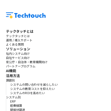
テックタッチとは
テックタッチとは
運用 / 導入サポート
よくある質問
ソリューション
社内システム向け
自社サービス向け
官公庁・自治体・教育機関向け
パートナープログラム
AI機能
活用方法
課題別
システムの問い合わせを減らしたい
システムの教育コストを抑えたい
システムのROIを高めたい
システム別
ERP
経費精算
間接材調達